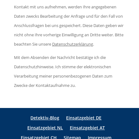
i
Kontakt mit uns aufnehmen, werden Ihre angegebenen
s
F
e
Daten zwecks Bearbeitung der Anfrage und für den Fall von
s
e
s
Anschlussfragen bei uns gespeichert. Diese Daten geben wir
e
l
e
nicht ohne Ihre vorherige Einwilligung an Dritte weiter. Bitte
d
d
s
beachten Sie unsere
Datenschutzerklärung
.
i
l
F
e
e
Mit dem Absenden der Nachricht bestätige ich die
e
s
e
Datenschutzhinweise. Ich stimme der elektronischen
l
e
r
Verarbeitung meiner personenbezogenen Daten zum
d
s
.
Zwecke der Kontaktaufnahme zu.
l
F
e
e
e
l
r
Detektiv-Blog
Einsatzgebiet DE
d
.
Einsatzgebiet NL
Einsatzgebiet AT
l
Einsatzgebiet CH
Sitemap
Impressum
e