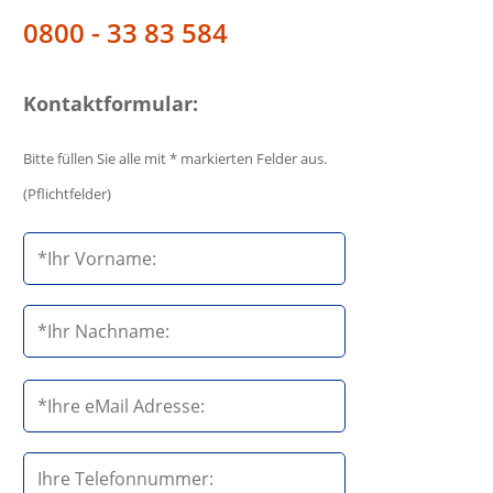
0800 - 33 83 584
Kontaktformular:
Bitte füllen Sie alle mit * markierten Felder aus.
(Pflichtfelder)
B
i
t
t
e
B
l
i
a
t
s