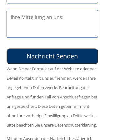
t
s
e
B
e
l
i
d
a
t
i
s
t
e
s
e
s
e
l
e
d
Wenn Sie per Formular auf der Website oder per
a
s
i
E-Mail Kontakt mit uns aufnehmen, werden Ihre
s
F
e
angegebenen Daten zwecks Bearbeitung der
s
e
s
Anfrage und für den Fall von Anschlussfragen bei
e
l
e
uns gespeichert. Diese Daten geben wir nicht
d
d
s
ohne Ihre vorherige Einwilligung an Dritte weiter.
i
l
F
Bitte beachten Sie unsere
Datenschutzerklärung
.
e
e
e
s
e
Mit dem Absenden der Nachricht bestätige ich