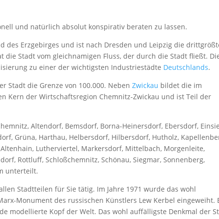
nell und natürlich absolut konspirativ beraten zu lassen.
nd des Erzgebirges und ist nach Dresden und Leipzig die drittgrößt
 die Stadt vom gleichnamigen Fluss, der durch die Stadt fließt. Di
alisierung zu einer der wichtigsten Industriestädte
Deutschlands
.
der Stadt die Grenze von 100.000. Neben
Zwickau
bildet die im
en Kern der Wirtschaftsregion Chemnitz-Zwickau und ist Teil der
ltchemnitz, Altendorf, Bemsdorf, Borna-Heinersdorf, Ebersdorf, Einsi
dorf, Grüna, Harthau, Helbersdorf, Hilbersdorf, Hutholz, Kapellenbe
Altenhain, Lutherviertel, Markersdorf, Mittelbach, Morgenleite,
dorf, Rottluff, Schloßchemnitz, Schönau, Siegmar, Sonnenberg,
 unterteilt.
allen Stadtteilen für Sie tätig. Im Jahre 1971 wurde das wohl
-Marx-Monument des russischen Künstlers Lew Kerbel eingeweiht. 
nde modellierte Kopf der Welt. Das wohl auffälligste Denkmal der S