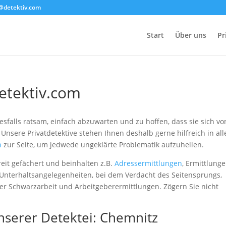
@detektiv.com
Start
Über uns
Pr
etektiv.com
esfalls ratsam, einfach abzuwarten und zu hoffen, dass sie sich vo
 Unsere Privatdetektive stehen Ihnen deshalb gerne hilfreich in all
n
zur Seite, um jedwede ungeklärte Problematik aufzuhellen.
eit gefächert und beinhalten z.B.
Adressermittlungen
, Ermittlunge
Unterhaltsangelegenheiten, bei dem Verdacht des Seitensprungs,
r Schwarzarbeit und Arbeitgeberermittlungen. Zögern Sie nicht
unserer Detektei: Chemnitz