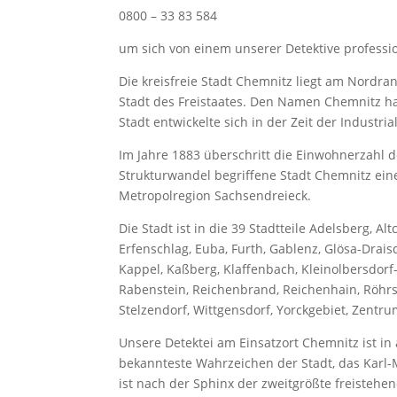
0800 – 33 83 584
um sich von einem unserer Detektive professio
Die kreisfreie Stadt Chemnitz liegt am Nordra
Stadt des Freistaates. Den Namen Chemnitz hat
Stadt entwickelte sich in der Zeit der Industri
Im Jahre 1883 überschritt die Einwohnerzahl 
Strukturwandel begriffene Stadt Chemnitz ein
Metropolregion Sachsendreieck.
Die Stadt ist in die 39 Stadtteile Adelsberg, A
Erfenschlag, Euba, Furth, Gablenz, Glösa-Drais
Kappel, Kaßberg, Klaffenbach, Kleinolbersdorf-
Rabenstein, Reichenbrand, Reichenhain, Röhrs
Stelzendorf, Wittgensdorf, Yorckgebiet, Zentrum
Unsere Detektei am Einsatzort Chemnitz ist in 
bekannteste Wahrzeichen der Stadt, das Karl
ist nach der Sphinx der zweitgrößte freistehe