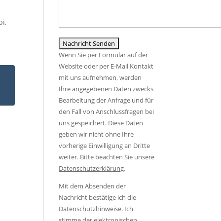
e
a
s
d
s
e
i,
i
s
s
e
e
F
s
d
Wenn Sie per Formular auf der
e
e
i
Website oder per E-Mail Kontakt
l
s
e
mit uns aufnehmen, werden
d
F
s
Ihre angegebenen Daten zwecks
l
e
e
Bearbeitung der Anfrage und für
e
l
s
den Fall von Anschlussfragen bei
e
d
F
uns gespeichert. Diese Daten
r
l
e
geben wir nicht ohne Ihre
.
e
l
vorherige Einwilligung an Dritte
e
d
weiter. Bitte beachten Sie unsere
r
l
Datenschutzerklärung
.
.
e
Mit dem Absenden der
e
Nachricht bestätige ich die
r
Datenschutzhinweise. Ich
.
stimme der elektronischen