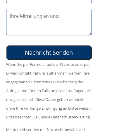
t
s
e
B
e
l
i
d
a
t
i
s
t
e
s
e
s
e
l
e
d
Wenn Sie per Formular auf der Website oder per
a
s
i
E-Mail Kontakt mit uns aufnehmen, werden Ihre
s
F
e
angegebenen Daten zwecks Bearbeitung der
s
e
s
Anfrage und für den Fall von Anschlussfragen bei
e
l
e
uns gespeichert. Diese Daten geben wir nicht
d
d
s
ohne Ihre vorherige Einwilligung an Dritte weiter.
i
l
F
Bitte beachten Sie unsere
Datenschutzerklärung
.
e
e
e
s
e
Mit dem Absenden der Nachricht bestätige ich