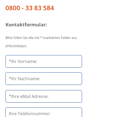
0800 - 33 83 584
Kontaktformular:
Bitte füllen Sie alle mit * markierten Felder aus.
(Pflichtfelder)
B
i
t
t
e
B
l
i
a
t
s