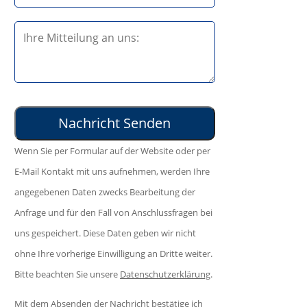
t
s
e
B
e
l
i
d
a
t
i
s
t
e
s
e
s
e
l
e
d
Wenn Sie per Formular auf der Website oder per
a
s
i
E-Mail Kontakt mit uns aufnehmen, werden Ihre
s
F
e
angegebenen Daten zwecks Bearbeitung der
s
e
s
Anfrage und für den Fall von Anschlussfragen bei
e
l
e
uns gespeichert. Diese Daten geben wir nicht
d
d
s
ohne Ihre vorherige Einwilligung an Dritte weiter.
i
l
F
Bitte beachten Sie unsere
Datenschutzerklärung
.
e
e
e
s
e
Mit dem Absenden der Nachricht bestätige ich