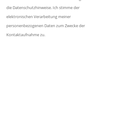
l
e
r
die Datenschutzhinweise. Ich stimme der
d
s
.
elektronischen Verarbeitung meiner
l
F
personenbezogenen Daten zum Zwecke der
e
e
Kontaktaufnahme zu.
e
l
r
d
.
l
e
e
r
.