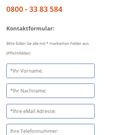
0800 - 33 83 584
Kontaktformular:
Bitte füllen Sie alle mit * markierten Felder aus.
(Pflichtfelder)
B
i
t
t
e
B
l
i
a
t
s