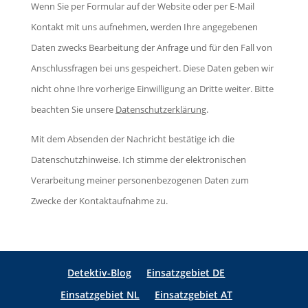
d
Wenn Sie per Formular auf der Website oder per E-Mail
a
s
i
Kontakt mit uns aufnehmen, werden Ihre angegebenen
s
F
e
Daten zwecks Bearbeitung der Anfrage und für den Fall von
s
e
s
Anschlussfragen bei uns gespeichert. Diese Daten geben wir
e
l
e
nicht ohne Ihre vorherige Einwilligung an Dritte weiter. Bitte
d
d
s
beachten Sie unsere
Datenschutzerklärung
.
i
l
F
e
e
Mit dem Absenden der Nachricht bestätige ich die
e
s
e
Datenschutzhinweise. Ich stimme der elektronischen
l
e
r
Verarbeitung meiner personenbezogenen Daten zum
d
s
.
Zwecke der Kontaktaufnahme zu.
l
F
e
e
e
l
r
Detektiv-Blog
Einsatzgebiet DE
d
.
Einsatzgebiet NL
Einsatzgebiet AT
l