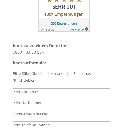
Kontakt zu einem Detektiv:
0800 - 33 83 584
Kontaktformular:
Bitte füllen Sie alle mit * markierten Felder aus.
(Pflichtfelder)
B
i
t
t
B
e
i
l
t