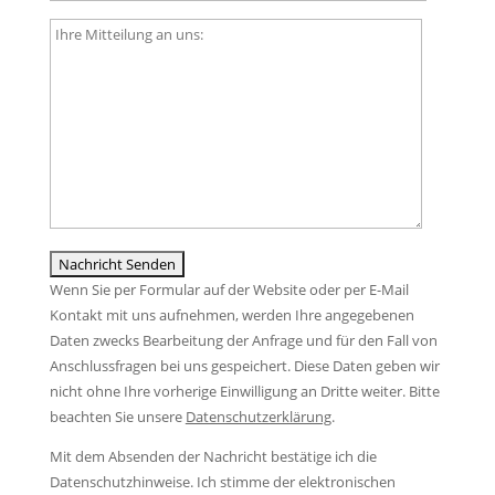
a
t
B
s
e
i
s
l
t
e
a
t
d
s
e
i
s
l
e
e
a
s
d
s
e
i
s
s
e
e
F
s
d
Wenn Sie per Formular auf der Website oder per E-Mail
e
e
i
Kontakt mit uns aufnehmen, werden Ihre angegebenen
l
s
e
Daten zwecks Bearbeitung der Anfrage und für den Fall von
d
F
s
Anschlussfragen bei uns gespeichert. Diese Daten geben wir
l
e
e
nicht ohne Ihre vorherige Einwilligung an Dritte weiter. Bitte
e
l
s
beachten Sie unsere
e
Datenschutzerklärung
.
d
F
r
l
Mit dem Absenden der Nachricht bestätige ich die
e
.
e
Datenschutzhinweise. Ich stimme der elektronischen
l