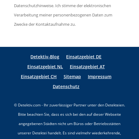
s
e
Datenschutzhinweise. Ich stimme der elektronischen
l
e
r
Verarbeitung meiner personenbezogenen Daten zum
d
s
.
Zwecke der Kontaktaufnahme zu.
l
F
e
e
e
l
r
Detektiv-Blog
Einsatzgebiet DE
d
.
Einsatzgebiet NL
Einsatzgebiet AT
l
Einsatzgebiet CH
Sitemap
Impressum
e
e
Datenschutz
r
.
© Detektiv.com - Ihr zuverlässiger Partner unter den Detekteien.
Bitte beachten Sie, dass es sich bei den auf dieser Webseite
angegebenen Städten nicht um Büros oder Betriebsstätten
unserer Detektei handelt. Es sind vielmehr wiederkehrende,