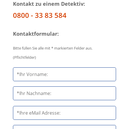
Kontakt zu einem Detektiv:
0800 - 33 83 584
Kontaktformular:
Bitte füllen Sie alle mit * markierten Felder aus.
(Pflichtfelder)
B
i
t
t
e
B
l
i
a
t