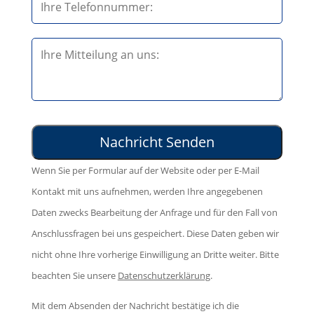
s
t
s
e
B
e
l
i
d
a
t
i
s
t
e
s
e
s
e
l
e
d
Wenn Sie per Formular auf der Website oder per E-Mail
a
s
i
Kontakt mit uns aufnehmen, werden Ihre angegebenen
s
F
e
Daten zwecks Bearbeitung der Anfrage und für den Fall von
s
e
s
Anschlussfragen bei uns gespeichert. Diese Daten geben wir
e
l
e
nicht ohne Ihre vorherige Einwilligung an Dritte weiter. Bitte
d
d
s
beachten Sie unsere
Datenschutzerklärung
.
i
l
F
e
e
Mit dem Absenden der Nachricht bestätige ich die
e