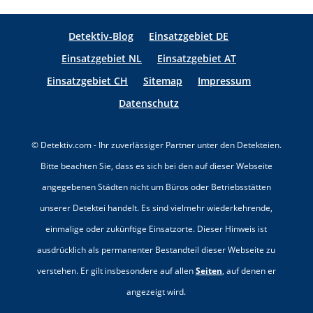
e
l
r
Detektiv-Blog
Einsatzgebiet DE
d
.
Einsatzgebiet NL
Einsatzgebiet AT
l
Einsatzgebiet CH
Sitemap
Impressum
e
e
Datenschutz
r
.
© Detektiv.com - Ihr zuverlässiger Partner unter den Detekteien.
Bitte beachten Sie, dass es sich bei den auf dieser Webseite
angegebenen Städten nicht um Büros oder Betriebsstätten
unserer Detektei handelt. Es sind vielmehr wiederkehrende,
einmalige oder zukünftige Einsatzorte. Dieser Hinweis ist
ausdrücklich als permanenter Bestandteil dieser Webseite zu
verstehen. Er gilt insbesondere auf allen
Seiten
, auf denen er
angezeigt wird.