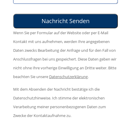
s
t
e
s
e
s
e
l
e
d
Wenn Sie per Formular auf der Website oder per E-Mail
a
s
i
Kontakt mit uns aufnehmen, werden Ihre angegebenen
s
F
e
Daten zwecks Bearbeitung der Anfrage und für den Fall von
s
e
s
Anschlussfragen bei uns gespeichert. Diese Daten geben wir
e
l
e
nicht ohne Ihre vorherige Einwilligung an Dritte weiter. Bitte
d
d
s
beachten Sie unsere
Datenschutzerklärung
.
i
l
F
e
e
Mit dem Absenden der Nachricht bestätige ich die
e
s
e
Datenschutzhinweise. Ich stimme der elektronischen
l
e
r
Verarbeitung meiner personenbezogenen Daten zum
d
s
.
Zwecke der Kontaktaufnahme zu.
l
F
e
e