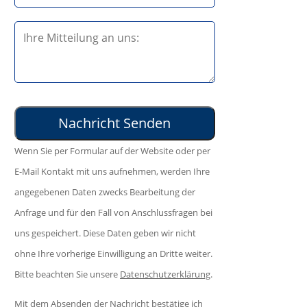
t
s
e
B
e
l
i
d
a
t
i
s
t
e
s
e
s
e
l
e
d
Wenn Sie per Formular auf der Website oder per
a
s
i
E-Mail Kontakt mit uns aufnehmen, werden Ihre
s
F
e
angegebenen Daten zwecks Bearbeitung der
s
e
s
Anfrage und für den Fall von Anschlussfragen bei
e
l
e
uns gespeichert. Diese Daten geben wir nicht
d
d
s
ohne Ihre vorherige Einwilligung an Dritte weiter.
i
l
F
Bitte beachten Sie unsere
Datenschutzerklärung
.
e
e
e
s
e
Mit dem Absenden der Nachricht bestätige ich