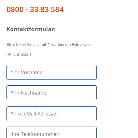
0800 - 33 83 584
Kontaktformular:
Bitte füllen Sie alle mit * markierten Felder aus.
(Pflichtfelder)
B
i
t
t
e
B
l
i
a
t
s