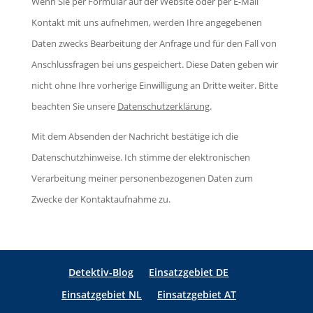
Wenn Sie per Formular auf der Website oder per E-Mail
a
s
i
Kontakt mit uns aufnehmen, werden Ihre angegebenen
s
F
e
Daten zwecks Bearbeitung der Anfrage und für den Fall von
s
e
s
Anschlussfragen bei uns gespeichert. Diese Daten geben wir
e
l
e
nicht ohne Ihre vorherige Einwilligung an Dritte weiter. Bitte
d
d
s
beachten Sie unsere
Datenschutzerklärung
.
i
l
F
e
e
Mit dem Absenden der Nachricht bestätige ich die
e
s
e
Datenschutzhinweise. Ich stimme der elektronischen
l
e
r
Verarbeitung meiner personenbezogenen Daten zum
d
s
.
Zwecke der Kontaktaufnahme zu.
l
F
e
e
e
l
r
Detektiv-Blog
Einsatzgebiet DE
d
.
Einsatzgebiet NL
Einsatzgebiet AT
l