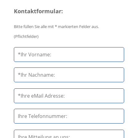
Kontaktformular:
Bitte füllen Sie alle mit * markierten Felder aus.
(Pflichtfelder)
B
i
t
t
e
B
l
i
a
t
s
t
s
e
B
e