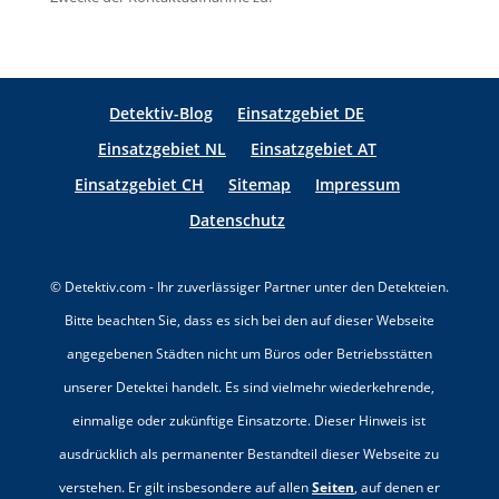
l
F
e
e
e
l
r
Detektiv-Blog
Einsatzgebiet DE
d
.
Einsatzgebiet NL
Einsatzgebiet AT
l
Einsatzgebiet CH
Sitemap
Impressum
e
e
Datenschutz
r
.
© Detektiv.com - Ihr zuverlässiger Partner unter den Detekteien.
Bitte beachten Sie, dass es sich bei den auf dieser Webseite
angegebenen Städten nicht um Büros oder Betriebsstätten
unserer Detektei handelt. Es sind vielmehr wiederkehrende,
einmalige oder zukünftige Einsatzorte. Dieser Hinweis ist
ausdrücklich als permanenter Bestandteil dieser Webseite zu
verstehen. Er gilt insbesondere auf allen
Seiten
, auf denen er