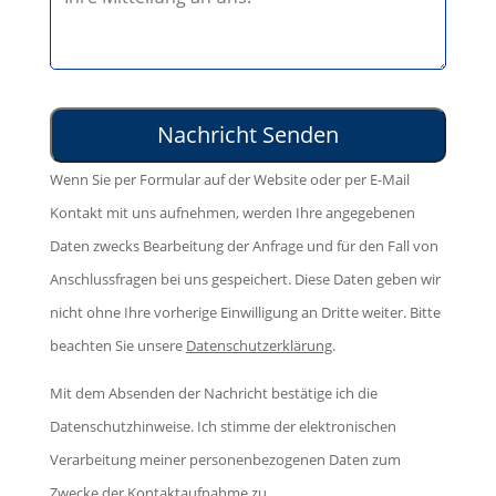
l
i
d
a
t
i
s
t
e
s
e
s
e
l
e
d
Wenn Sie per Formular auf der Website oder per E-Mail
a
s
i
Kontakt mit uns aufnehmen, werden Ihre angegebenen
s
F
e
Daten zwecks Bearbeitung der Anfrage und für den Fall von
s
e
s
Anschlussfragen bei uns gespeichert. Diese Daten geben wir
e
l
e
nicht ohne Ihre vorherige Einwilligung an Dritte weiter. Bitte
d
d
s
beachten Sie unsere
Datenschutzerklärung
.
i
l
F
e
e
Mit dem Absenden der Nachricht bestätige ich die
e
s
e
Datenschutzhinweise. Ich stimme der elektronischen
l
e
r
Verarbeitung meiner personenbezogenen Daten zum
d
s
.
Zwecke der Kontaktaufnahme zu.