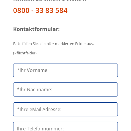
0800 - 33 83 584
Kontaktformular:
Bitte füllen Sie alle mit * markierten Felder aus.
(Pflichtfelder)
B
i
t
t
e
B
l
i
a
t
s