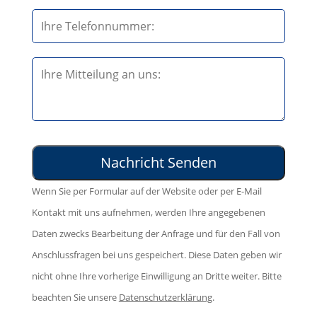
a
t
s
t
s
e
B
e
l
i
d
a
t
i
s
t
e
s
e
s
e
l
e
d
Wenn Sie per Formular auf der Website oder per E-Mail
a
s
i
Kontakt mit uns aufnehmen, werden Ihre angegebenen
s
F
e
Daten zwecks Bearbeitung der Anfrage und für den Fall von
s
e
s
Anschlussfragen bei uns gespeichert. Diese Daten geben wir
e
l
e
nicht ohne Ihre vorherige Einwilligung an Dritte weiter. Bitte
d
d
s
beachten Sie unsere
Datenschutzerklärung
.
i
l
F