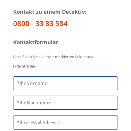
Kontakt zu einem Detektiv:
0800 - 33 83 584
Kontaktformular:
Bitte füllen Sie alle mit * markierten Felder aus.
(Pflichtfelder)
B
i
t
t
e
B
l
i