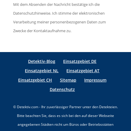
e
e
Mit dem Absenden der Nachricht bestätige ich die
e
s
e
Datenschutzhinweise. Ich stimme der elektronischen
l
e
r
Verarbeitung meiner personenbezogenen Daten zum
d
s
.
Zwecke der Kontaktaufnahme zu.
l
F
e
e
e
l
r
Detektiv-Blog
Einsatzgebiet DE
d
.
Einsatzgebiet NL
Einsatzgebiet AT
l
Einsatzgebiet CH
Sitemap
Impressum
e
e
Datenschutz
r
.
© Detektiv.com - Ihr zuverlässiger Partner unter den Detekteien.
Bitte beachten Sie, dass es sich bei den auf dieser Webseite
angegebenen Städten nicht um Büros oder Betriebsstätten