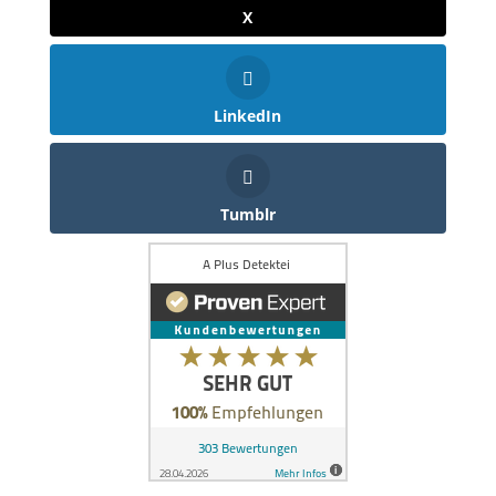
X
LinkedIn
Tumblr