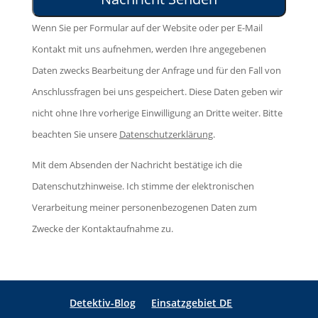
e
l
e
d
Wenn Sie per Formular auf der Website oder per E-Mail
a
s
i
Kontakt mit uns aufnehmen, werden Ihre angegebenen
s
F
e
Daten zwecks Bearbeitung der Anfrage und für den Fall von
s
e
s
Anschlussfragen bei uns gespeichert. Diese Daten geben wir
e
l
e
nicht ohne Ihre vorherige Einwilligung an Dritte weiter. Bitte
d
d
s
beachten Sie unsere
Datenschutzerklärung
.
i
l
F
e
e
Mit dem Absenden der Nachricht bestätige ich die
e
s
e
Datenschutzhinweise. Ich stimme der elektronischen
l
e
r
Verarbeitung meiner personenbezogenen Daten zum
d
s
.
Zwecke der Kontaktaufnahme zu.
l
F
e
e
e
l
r
Detektiv-Blog
Einsatzgebiet DE
d