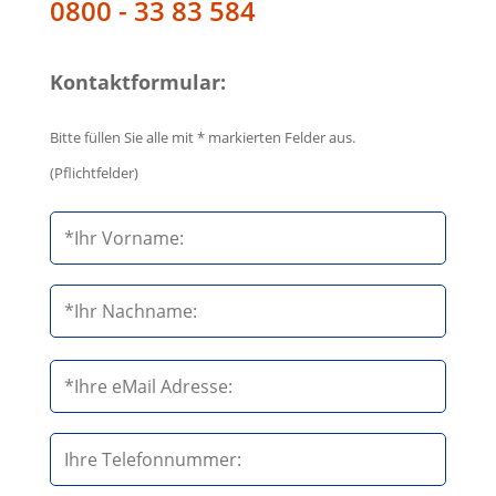
0800 - 33 83 584
Kontaktformular:
Bitte füllen Sie alle mit * markierten Felder aus.
(Pflichtfelder)
B
i
t
t
e
B
l
i
a
t
s
t
s