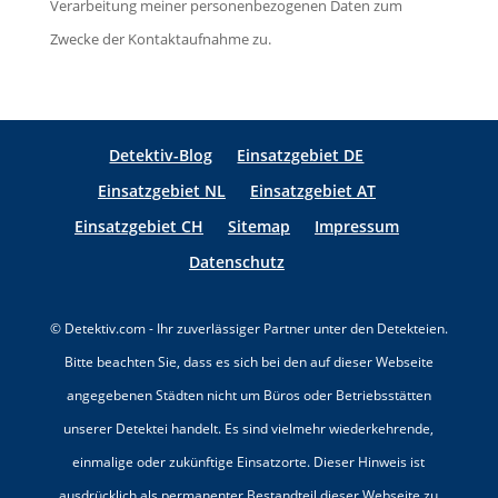
Verarbeitung meiner personenbezogenen Daten zum
d
s
.
Zwecke der Kontaktaufnahme zu.
l
F
e
e
e
l
r
Detektiv-Blog
Einsatzgebiet DE
d
.
Einsatzgebiet NL
Einsatzgebiet AT
l
Einsatzgebiet CH
Sitemap
Impressum
e
e
Datenschutz
r
.
© Detektiv.com - Ihr zuverlässiger Partner unter den Detekteien.
Bitte beachten Sie, dass es sich bei den auf dieser Webseite
angegebenen Städten nicht um Büros oder Betriebsstätten
unserer Detektei handelt. Es sind vielmehr wiederkehrende,
einmalige oder zukünftige Einsatzorte. Dieser Hinweis ist
ausdrücklich als permanenter Bestandteil dieser Webseite zu