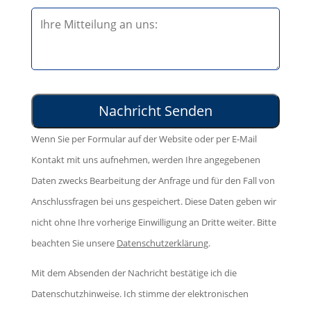
e
B
e
l
i
d
a
t
i
s
t
e
s
e
s
e
l
e
d
Wenn Sie per Formular auf der Website oder per E-Mail
a
s
i
Kontakt mit uns aufnehmen, werden Ihre angegebenen
s
F
e
Daten zwecks Bearbeitung der Anfrage und für den Fall von
s
e
s
Anschlussfragen bei uns gespeichert. Diese Daten geben wir
e
l
e
nicht ohne Ihre vorherige Einwilligung an Dritte weiter. Bitte
d
d
s
beachten Sie unsere
Datenschutzerklärung
.
i
l
F
e
e
Mit dem Absenden der Nachricht bestätige ich die
e
s
e
Datenschutzhinweise. Ich stimme der elektronischen
l
e
r