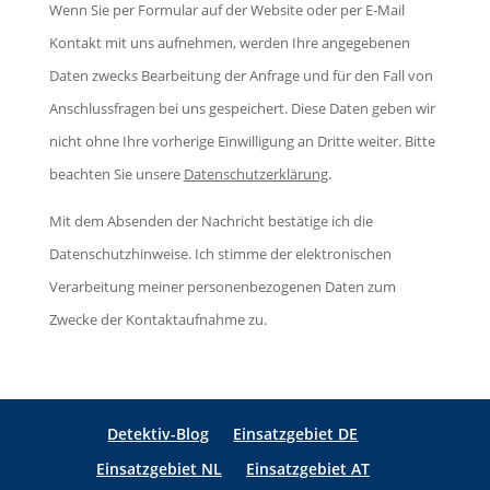
d
Wenn Sie per Formular auf der Website oder per E-Mail
a
s
i
Kontakt mit uns aufnehmen, werden Ihre angegebenen
s
F
e
Daten zwecks Bearbeitung der Anfrage und für den Fall von
s
e
s
Anschlussfragen bei uns gespeichert. Diese Daten geben wir
e
l
e
nicht ohne Ihre vorherige Einwilligung an Dritte weiter. Bitte
d
d
s
beachten Sie unsere
Datenschutzerklärung
.
i
l
F
e
e
Mit dem Absenden der Nachricht bestätige ich die
e
s
e
Datenschutzhinweise. Ich stimme der elektronischen
l
e
r
Verarbeitung meiner personenbezogenen Daten zum
d
s
.
Zwecke der Kontaktaufnahme zu.
l
F
e
e
e
l
r
Detektiv-Blog
Einsatzgebiet DE
d
.
Einsatzgebiet NL
Einsatzgebiet AT
l