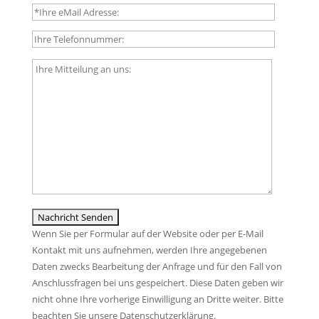
t
B
e
i
l
t
a
t
B
s
e
i
s
l
t
e
a
t
d
s
e
i
s
l
e
e
a
s
d
s
e
i
s
s
e
e
F
s
d
Wenn Sie per Formular auf der Website oder per E-Mail
e
e
i
Kontakt mit uns aufnehmen, werden Ihre angegebenen
l
s
e
Daten zwecks Bearbeitung der Anfrage und für den Fall von
d
F
s
Anschlussfragen bei uns gespeichert. Diese Daten geben wir
l
e
e
nicht ohne Ihre vorherige Einwilligung an Dritte weiter. Bitte
e
l
s
beachten Sie unsere
e
Datenschutzerklärung
.