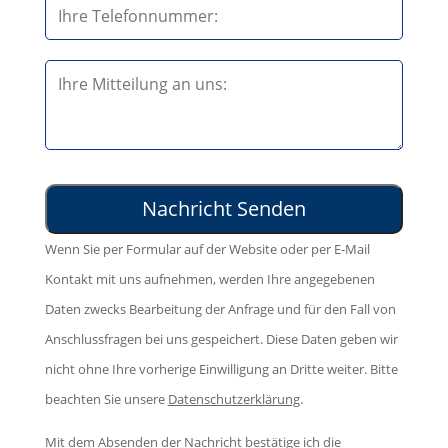
t
s
t
s
e
B
e
l
i
d
a
t
i
s
t
e
s
e
s
e
l
e
d
Wenn Sie per Formular auf der Website oder per E-Mail
a
s
i
Kontakt mit uns aufnehmen, werden Ihre angegebenen
s
F
e
Daten zwecks Bearbeitung der Anfrage und für den Fall von
s
e
s
Anschlussfragen bei uns gespeichert. Diese Daten geben wir
e
l
e
nicht ohne Ihre vorherige Einwilligung an Dritte weiter. Bitte
d
d
s
beachten Sie unsere
Datenschutzerklärung
.
i
l
F
e
e
Mit dem Absenden der Nachricht bestätige ich die