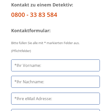
Kontakt zu einem Detektiv:
0800 - 33 83 584
Kontaktformular:
Bitte füllen Sie alle mit * markierten Felder aus.
(Pflichtfelder)
B
i
t
t
e
B
l
i
a