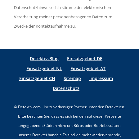
e
s
e
Datenschutzhinweise. Ich stimme der elektronischen
l
e
r
Verarbeitung meiner personenbezogenen Daten zum
d
s
.
Zwecke der Kontaktaufnahme zu.
l
F
e
e
e
l
r
Detektiv-Blog
Einsatzgebiet DE
d
.
Einsatzgebiet NL
Einsatzgebiet AT
l
Einsatzgebiet CH
Sitemap
Impressum
e
e
Datenschutz
r
.
© Detektiv.com - Ihr zuverlässiger Partner unter den Detekteien.
Bitte beachten Sie, dass es sich bei den auf dieser Webseite
angegebenen Städten nicht um Büros oder Betriebsstätten
unserer Detektei handelt. Es sind vielmehr wiederkehrende,