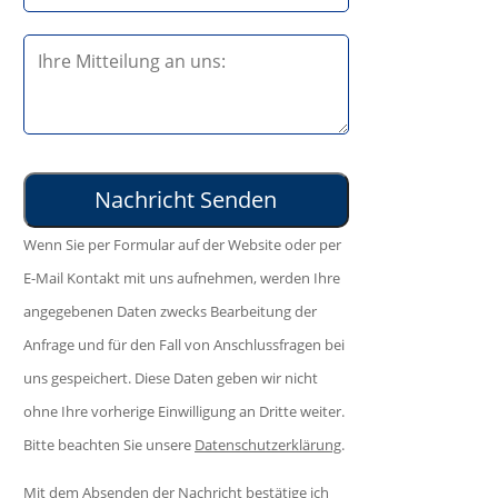
t
s
e
B
e
l
i
d
a
t
i
s
t
e
s
e
s
e
l
e
d
Wenn Sie per Formular auf der Website oder per
a
s
i
E-Mail Kontakt mit uns aufnehmen, werden Ihre
s
F
e
angegebenen Daten zwecks Bearbeitung der
s
e
s
Anfrage und für den Fall von Anschlussfragen bei
e
l
e
uns gespeichert. Diese Daten geben wir nicht
d
d
s
ohne Ihre vorherige Einwilligung an Dritte weiter.
i
l
F
Bitte beachten Sie unsere
Datenschutzerklärung
.
e
e
e
s
e
Mit dem Absenden der Nachricht bestätige ich