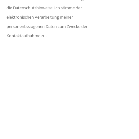
l
e
r
die Datenschutzhinweise. Ich stimme der
d
s
.
elektronischen Verarbeitung meiner
l
F
personenbezogenen Daten zum Zwecke der
e
e
Kontaktaufnahme zu.
e
l
r
d
.
l
e
e
r
.