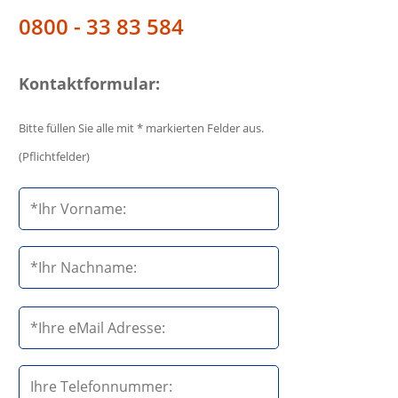
0800 - 33 83 584
Kontaktformular:
Bitte füllen Sie alle mit * markierten Felder aus.
(Pflichtfelder)
B
i
t
t
e
B
l
i
a
t
s