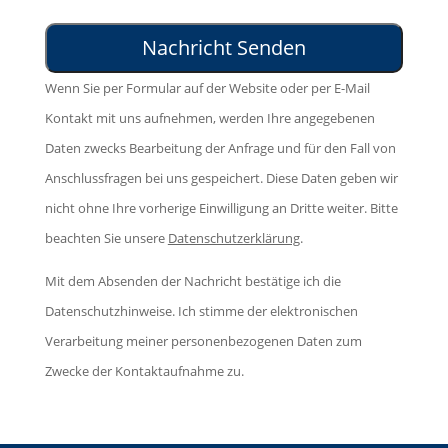
t
e
s
e
s
e
l
e
d
Wenn Sie per Formular auf der Website oder per E-Mail
a
s
i
Kontakt mit uns aufnehmen, werden Ihre angegebenen
s
F
e
Daten zwecks Bearbeitung der Anfrage und für den Fall von
s
e
s
Anschlussfragen bei uns gespeichert. Diese Daten geben wir
e
l
e
nicht ohne Ihre vorherige Einwilligung an Dritte weiter. Bitte
d
d
s
beachten Sie unsere
Datenschutzerklärung
.
i
l
F
e
e
Mit dem Absenden der Nachricht bestätige ich die
e
s
e
Datenschutzhinweise. Ich stimme der elektronischen
l
e
r
Verarbeitung meiner personenbezogenen Daten zum
d
s
.
Zwecke der Kontaktaufnahme zu.
l
F
e
e
e