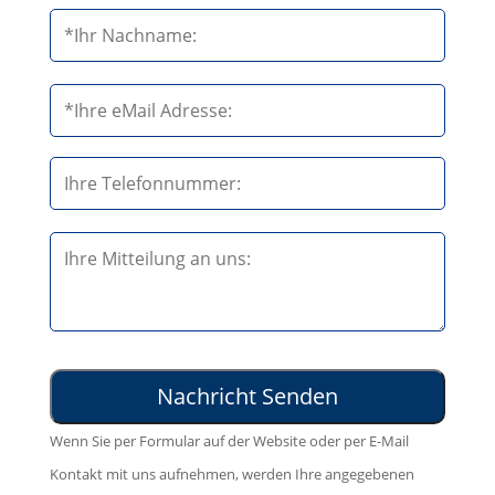
t
t
e
B
l
i
a
t
s
t
s
e
B
e
l
i
d
a
t
i
s
t
e
s
e
s
e
l
e
d
Wenn Sie per Formular auf der Website oder per E-Mail
a
s
i
Kontakt mit uns aufnehmen, werden Ihre angegebenen
s
F